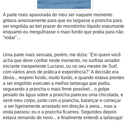
A parte mais apavorada do meu ser naquele momento
gritava ansiosamente para que eu largasse a prancha para
ser engolida ao bel prazer do monstrinho líquido espumante
enquanto eu mergulhasse o mais fundo que podia para não
"rodar"...
Uma parte mais sensata, porém, me dizia: "Em quem você
acha que deve confiar neste momento, no surfista amador
iniciante inexperiente Luciano, ou no seu mestre de Surf,
com vários anos de prática e experiência?" A decisão era
óbvia... respirei fundo, muito fundo, e quando estava prestes
a ser engolido executei a melhor tartaruga que podia,
segurando a prancha o mais firme possível... o golpe
pesado da água sobre a prancha pareceu uma chicotada, e
senti meu corpo, junto com a prancha, balançar e começar
a ser ligeiramente arrastado em direção à areia... mas a
onda passou; eu e a prancha ficamos. Segundos depois
estava remando de novo... e finalmente entendi a tartaruga!