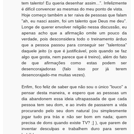
tem talento! Eu queria desenhar assim...". Infelizmente
é difícil convencer as mesmas do meu ponto de vista.
Hoje começo também a ter raiva de pessoas que falam
"ah, eu nasci assim, foi um talento que Deus me deu".
Longe de querer envolver religião nessa discussão, eu
apenas acho que a afirmação omite um pouco da
verdade, pois desconsidera todo o treinamento árduo
que a pessoa passou para conseguir ser "talentosa"
daquele jeito (o que é justificável, pois quando se faz
algo que gosta, nem parece que é treino), além do fato
de que afirmações como estas podem ser
desencorajadoras (falo isso por já terem
desencorajado-me muitas vezes).
Enfim, fico feliz de saber que não sou o único "louco" a
pensar desta maneira, e espero que as pessoas um
dia abandonem essa ideia ultrapassada de que cada
pessoa tem seu dom, e ao invés de passarem a vida
procurando pelo seu dom natural (ou simplesmente
jogar tudo pra trás e não ser bom em nada; quem
precisa de dons quando existe TV? ;] ), que parem de
inventar desculpas e trabalhem duro para serem