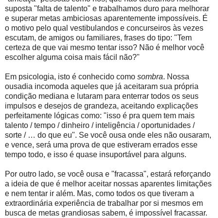
suposta "falta de talento" e trabalhamos duro para melhorar
e superar metas ambiciosas aparentemente impossíveis. É
o motivo pelo qual vestibulandos e concurseiros às vezes
escutam, de amigos ou familiares, frases do tipo: "Tem
certeza de que vai mesmo tentar isso? Não é melhor você
escolher alguma coisa mais fácil não?"
Em psicologia, isto é conhecido como
sombra
. Nossa
ousadia incomoda aqueles que já aceitaram sua própria
condição mediana e lutaram para enterrar todos os seus
impulsos e desejos de grandeza, aceitando explicações
perfeitamente lógicas como: "isso é pra quem tem mais
talento / tempo / dinheiro / inteligência / oportunidades /
sorte / … do que eu". Se você ousa onde eles não ousaram,
e vence, será uma prova de que estiveram errados esse
tempo todo, e isso é quase insuportável para alguns.
Por outro lado, se você ousa e "fracassa", estará reforçando
a ideia de que é melhor aceitar nossas aparentes limitações
e nem tentar ir além. Mas, como todos os que tiveram a
extraordinária experiência de trabalhar por si mesmos em
busca de metas grandiosas sabem, é impossível fracassar.