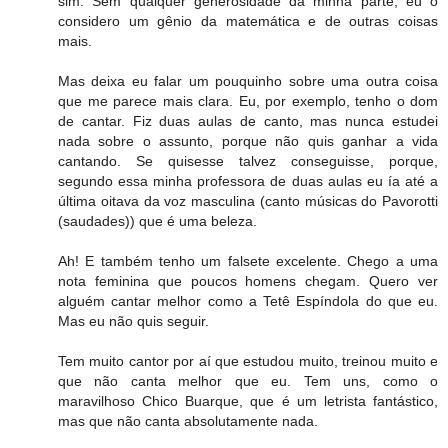
sim. Sem qualquer generosidade da minha parte, eu o
considero um gênio da matemática e de outras coisas
mais.
Mas deixa eu falar um pouquinho sobre uma outra coisa
que me parece mais clara. Eu, por exemplo, tenho o dom
de cantar. Fiz duas aulas de canto, mas nunca estudei
nada sobre o assunto, porque não quis ganhar a vida
cantando. Se quisesse talvez conseguisse, porque,
segundo essa minha professora de duas aulas eu ía até a
última oitava da voz masculina (canto músicas do Pavorotti
(saudades)) que é uma beleza.
Ah! E também tenho um falsete excelente. Chego a uma
nota feminina que poucos homens chegam. Quero ver
alguém cantar melhor como a Tetê Espíndola do que eu.
Mas eu não quis seguir.
Tem muito cantor por aí que estudou muito, treinou muito e
que não canta melhor que eu. Tem uns, como o
maravilhoso Chico Buarque, que é um letrista fantástico,
mas que não canta absolutamente nada.