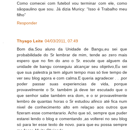
Como comecei com futebol vou terminar com ele, como
sãopaulino que sou. Já dizia Muricy: “Isso é Trabalho meu
filho”
Responder
Thyago Leite
04/03/2011, 07:49
Bom dia.Sou aluno da Unidade de Bangu,eu sei que
probabilidade do Sr lembrar de mim, tende ao zero mais
espero que no fim do ano o Sr. escute que alguem da
unidade de bangu conseguiu alcançar seu objetivo,Eu sei
que sua palestra ja tem algum tempo mas só tive tempo de
ver seu blog agora e com calma.E queria agradecer . . .por
poder passar suas experiencias de vida, porque
provavelmente o Sr. também já deve ter escutado que o
que senhor sabe também era dom, e o sr provavelmente
lembro de quantas horas o Sr estudou afinco até fica num
nivel de conhecimento alto em relaçao aos outros que
fizeram esse comentarario. Acho que só, sempre que puder
estarei lendo o blog e comentando ,as volterei no seu blog
só para ler esse texto de novo. para que eu possa sempre