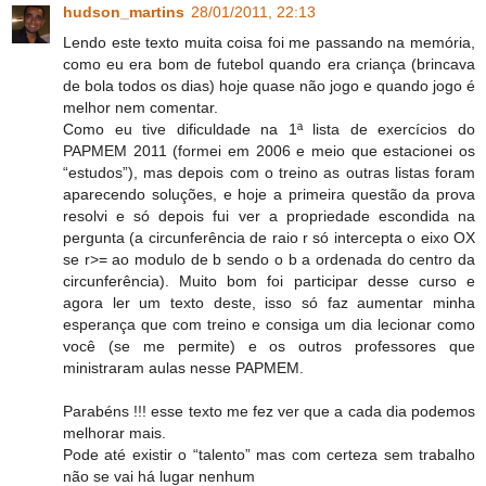
hudson_martins
28/01/2011, 22:13
Lendo este texto muita coisa foi me passando na memória,
como eu era bom de futebol quando era criança (brincava
de bola todos os dias) hoje quase não jogo e quando jogo é
melhor nem comentar.
Como eu tive dificuldade na 1ª lista de exercícios do
PAPMEM 2011 (formei em 2006 e meio que estacionei os
“estudos”), mas depois com o treino as outras listas foram
aparecendo soluções, e hoje a primeira questão da prova
resolvi e só depois fui ver a propriedade escondida na
pergunta (a circunferência de raio r só intercepta o eixo OX
se r>= ao modulo de b sendo o b a ordenada do centro da
circunferência). Muito bom foi participar desse curso e
agora ler um texto deste, isso só faz aumentar minha
esperança que com treino e consiga um dia lecionar como
você (se me permite) e os outros professores que
ministraram aulas nesse PAPMEM.
Parabéns !!! esse texto me fez ver que a cada dia podemos
melhorar mais.
Pode até existir o “talento” mas com certeza sem trabalho
não se vai há lugar nenhum