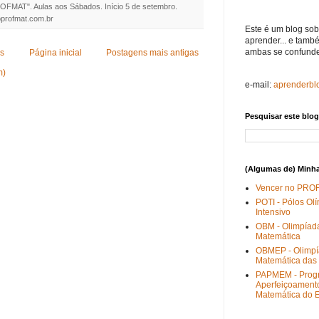
OFMAT". Aulas aos Sábados. Início 5 de setembro.
profmat.com.br
Este é um blog sobr
aprender... e tamb
ambas se confund
es
Página inicial
Postagens mais antigas
m)
e-mail:
aprenderb
Pesquisar este blog
(Algumas de) Minha
Vencer no PRO
POTI - Pólos Ol
Intensivo
OBM - Olimpíada
Matemática
OBMEP - Olimpía
Matemática das 
PAPMEM - Prog
Aperfeiçoamento
Matemática do 