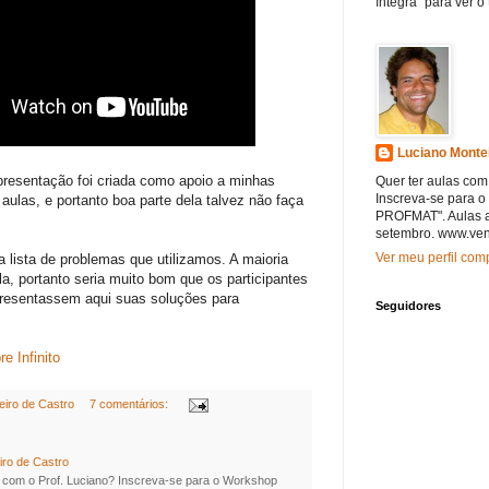
íntegra" para ver o
Luciano Monte
resentação foi criada como apoio a minhas
Quer ter aulas com
Inscreva-se para 
aulas, e portanto boa parte dela talvez não faça
PROFMAT". Aulas a
setembro. www.ven
Ver meu perfil com
 lista de problemas que utilizamos. A maioria
la, portanto seria muito bom que os participantes
presentassem aqui suas soluções para
Seguidores
e Infinito
eiro de Castro
7 comentários:
iro de Castro
s com o Prof. Luciano? Inscreva-se para o Workshop