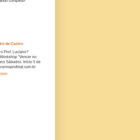
 texto completo!
iro de Castro
 o Prof. Luciano?
o Workshop "Vencer no
os Sábados. Início 5 de
cernoprofmat.com.br
pleto