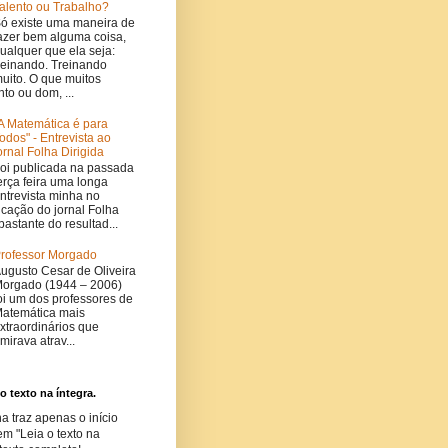
alento ou Trabalho?
ó existe uma maneira de
azer bem alguma coisa,
ualquer que ela seja:
reinando. Treinando
uito. O que muitos
to ou dom, ...
A Matemática é para
odos" - Entrevista ao
ornal Folha Dirigida
oi publicada na passada
erça feira uma longa
ntrevista minha no
cação do jornal Folha
bastante do resultad...
rofessor Morgado
ugusto Cesar de Oliveira
orgado (1944 – 2006)
oi um dos professores de
atemática mais
xtraordinários que
mirava atrav...
 texto na íntegra.
a traz apenas o início
em "Leia o texto na