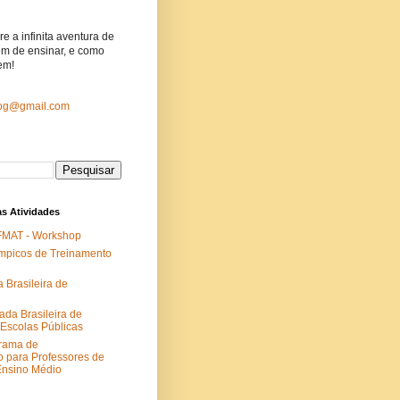
e a infinita aventura de
ém de ensinar, e como
em!
log@gmail.com
s Atividades
FMAT - Workshop
ímpicos de Treinamento
 Brasileira de
da Brasileira de
Escolas Públicas
rama de
 para Professores de
Ensino Médio