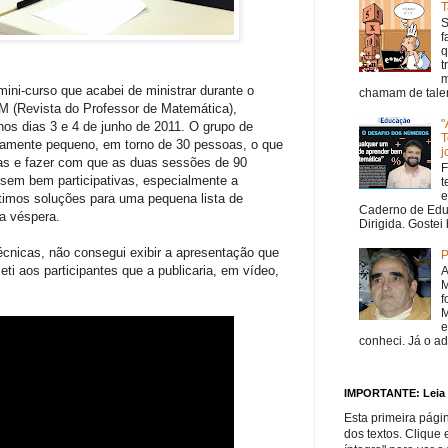
T
S
f
q
t
m
 mini-curso que acabei de ministrar durante o
chamam de talen
M (Revista do Professor de Matemática),
"
nos dias 3 e 4 de junho de 2011. O grupo de
T
tivamente pequeno, em torno de 30 pessoas, o que
j
eias e fazer com que as duas sessões de 90
F
sem bem participativas, especialmente a
t
e
timos soluções para uma pequena lista de
Caderno de Edu
na véspera.
Dirigida. Gostei 
técnicas, não consegui exibir a apresentação que
P
eti aos participantes que a publicaria, em vídeo,
A
M
f
M
e
conheci. Já o ad
IMPORTANTE: Leia o
Esta primeira págin
dos textos. Clique 