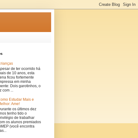
es
rianças
pesar de ter ocorrido há
ais de 10 anos, esta
ena ficou fortemente
mpressa em minha
ente: Dois garotinhos, o
z com ...
omo Estudar Mais e
elhor: Ame!
urante os últimos dez
nos tenho tido o
rivilégio de trabalhar
om os alunos premiados
MEP (você encontra
s...