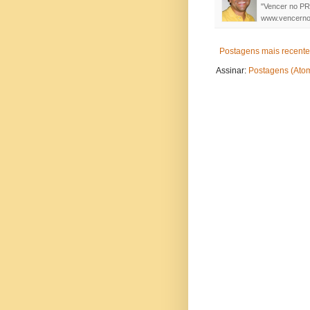
"Vencer no PR
www.vencerno
Postagens mais recent
Assinar:
Postagens (Ato