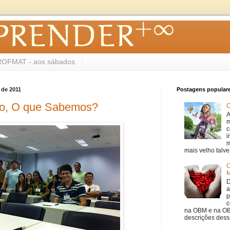
ROFMAT - aos sábados
 de 2011
Postagens popular
ito, O que Sabemos?
C
A
m
c
i
m
mais velho talve
C
M
D
a
p
c
na OBM e na OB
descrições dessa