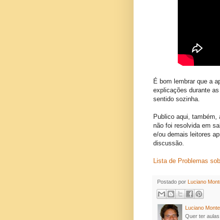
É bom lembrar que a ap
explicações durante as 
sentido sozinha.
Publico aqui, também, a
não foi resolvida em sa
e/ou demais leitores a
discussão.
Lista de Problemas sobr
Postado por
Luciano Mont
Luciano Monte
Quer ter aula