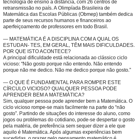
tecnologia de ensino a distância, com 26 centros de
retransmissão no país. A Olimpíada Brasileira de
Matemática das Escolas Públicas (Obmep) também dedica
parte de seus recursos humanos e financeiros ao
aperfeiçoamento de professores em todo Brasil.
— MATEMÁTICA É A DISCIPLINA COM A QUAL OS
ESTUDAN- TES, EM GERAL, TÊM MAIS DIFICULDADES.
POR QUE ISTO ACONTECE?
A principal dificuldade está relacionada ao clássico ciclo
vicioso: “Não gosto porque não entendo. Não entendo
porque não me dedico. Não me dedico porque não gosto.”
— O QUE É FUNDAMENTAL PARA ROMPER ESTE
CÍRCULO VICIOSO? QUALQUER PESSOA PODE
APRENDER BEM A MATEMÁTICA?
Sim, qualquer pessoa pode aprender bem a Matemática. O
ciclo vicioso rompe-se mais facilmente na parte do “não
gosto”. Partindo de situações do interesse do aluno, como
jogos ou problemas do cotidiano, pode-se despertar o gosto
pela matéria, de preferência sem sequer dizer a ele que
aquilo é Matemática. Após algumas experiências bem
sucedidas, o prazer pelo pensamento matemático é