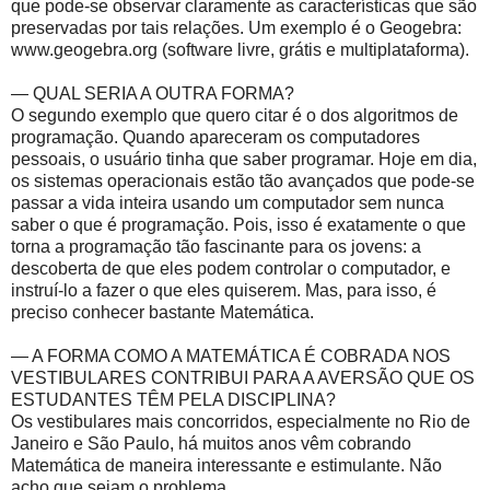
que pode-se observar claramente as características que são
preservadas por tais relações. Um exemplo é o Geogebra:
www.geogebra.org (software livre, grátis e multiplataforma).
— QUAL SERIA A OUTRA FORMA?
O segundo exemplo que quero citar é o dos algoritmos de
programação. Quando apareceram os computadores
pessoais, o usuário tinha que saber programar. Hoje em dia,
os sistemas operacionais estão tão avançados que pode-se
passar a vida inteira usando um computador sem nunca
saber o que é programação. Pois, isso é exatamente o que
torna a programação tão fascinante para os jovens: a
descoberta de que eles podem controlar o computador, e
instruí-lo a fazer o que eles quiserem. Mas, para isso, é
preciso conhecer bastante Matemática.
— A FORMA COMO A MATEMÁTICA É COBRADA NOS
VESTIBULARES CONTRIBUI PARA A AVERSÃO QUE OS
ESTUDANTES TÊM PELA DISCIPLINA?
Os vestibulares mais concorridos, especialmente no Rio de
Janeiro e São Paulo, há muitos anos vêm cobrando
Matemática de maneira interessante e estimulante. Não
acho que sejam o problema.