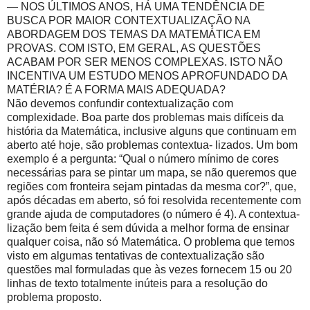
— NOS ÚLTIMOS ANOS, HÁ UMA TENDÊNCIA DE
BUSCA POR MAIOR CONTEXTUALIZAÇÃO NA
ABORDAGEM DOS TEMAS DA MATEMÁTICA EM
PROVAS. COM ISTO, EM GERAL, AS QUESTÕES
ACABAM POR SER MENOS COMPLEXAS. ISTO NÃO
INCENTIVA UM ESTUDO MENOS APROFUNDADO DA
MATÉRIA? É A FORMA MAIS ADEQUADA?
Não devemos confundir contextualização com
complexidade. Boa parte dos problemas mais difíceis da
história da Matemática, inclusive alguns que continuam em
aberto até hoje, são problemas contextua- lizados. Um bom
exemplo é a pergunta: “Qual o número mínimo de cores
necessárias para se pintar um mapa, se não queremos que
regiões com fronteira sejam pintadas da mesma cor?”, que,
após décadas em aberto, só foi resolvida recentemente com
grande ajuda de computadores (o número é 4). A contextua-
lização bem feita é sem dúvida a melhor forma de ensinar
qualquer coisa, não só Matemática. O problema que temos
visto em algumas tentativas de contextualização são
questões mal formuladas que às vezes fornecem 15 ou 20
linhas de texto totalmente inúteis para a resolução do
problema proposto.